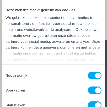
glaszetters en onderhoudsbedrijven. Alleen wie
Deze website maakt gebruik van cookies
aan de strengste kwaliteitseisen voldoet, mag het
We gebruiken cookies om content en advertenties te
keurmerk voeren. Zo ben je zeker van vakwerk,
personaliseren, om functies voor social media te bieden
duidelijke afspraken en zes glasheldere garanties.
en om ons websiteverkeer te analyseren. Ook delen we
informatie over uw gebruik van onze site met onze
partners voor social media, adverteren en analyse. Deze
partners kunnen deze gegevens combineren met andere
informatie die u aan ze heeft verstrekt of die ze hebben
verzameld op basis van uw gebruik van hun services.
Toestemmingsselectie
Noodzakelijk
Voorkeuren
Statistieken