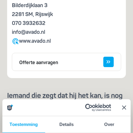
Bilderdijklaan 3
2281 SM
,
Rijswijk
070 3932632
info@avado.nl
www.avado.nl
Offerte aanvragen
Iemand die zegt dat hij het kan, is nog
geen vakman
Een echte vakman of -vrouw herken je aan de
Vakwerk Plusgarantie. Dit is hét
Toestemming
Details
Over
kwaliteitskeurmerk voor schilders, behangers,