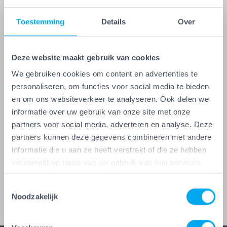
Toestemming
Details
Over
Als Vakwerk Plus-bedrijf download of bestel je via
het portaal eenvoudig diverse
Deze website maakt gebruik van cookies
communicatiemiddelen. Ook vind je hier
We gebruiken cookies om content en advertenties te
antwoorden op veelgestelde vragen. Inloggen doe
personaliseren, om functies voor social media te bieden
en om ons websiteverkeer te analyseren. Ook delen we
je met de inloggegevens die je van ons hebt
informatie over uw gebruik van onze site met onze
ontvangen. Ben je deze kwijt of heb je ze niet
partners voor social media, adverteren en analyse. Deze
gekregen? Neem dan gerust contact met ons op
partners kunnen deze gegevens combineren met andere
via
info@vakwerkplusgarantie.nl
. We helpen je
informatie die u aan ze heeft verstrekt of die ze hebben
graag en zo snel mogelijk verder.
verzameld op basis van uw gebruik van hun services.
Toestemmingsselectie
Mis je iets of heb je nog vragen?
Noodzakelijk
Laat het ons weten, we staan voor je klaar.