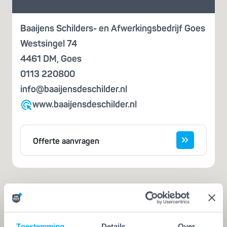
offerte aan
Baaijens Schilders- en Afwerkingsbedrijf Goes
Westsingel 74
4461 DM
,
Goes
0113 220800
info@baaijensdeschilder.nl
www.baaijensdeschilder.nl
Offerte aanvragen
Iemand die zegt dat hij het kan, is nog
geen vakman
Toestemming
Details
Over