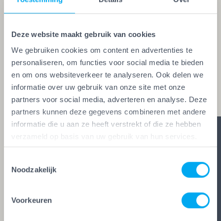
Een echte vakman of -vrouw herken je aan de
Vakwerk Plusgarantie. Dit is hét
kwaliteitskeurmerk voor schilders, behangers,
Deze website maakt gebruik van cookies
glaszetters en onderhoudsbedrijven. Alleen wie
We gebruiken cookies om content en advertenties te
aan de strengste kwaliteitseisen voldoet, mag het
personaliseren, om functies voor social media te bieden
keurmerk voeren. Zo ben je zeker van vakwerk,
en om ons websiteverkeer te analyseren. Ook delen we
informatie over uw gebruik van onze site met onze
duidelijke afspraken en zes glasheldere garanties.
partners voor social media, adverteren en analyse. Deze
partners kunnen deze gegevens combineren met andere
informatie die u aan ze heeft verstrekt of die ze hebben
verzameld op basis van uw gebruik van hun services.
Toestemmingsselectie
Noodzakelijk
Voorkeuren