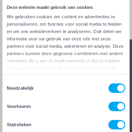
aan de strengste kwaliteitseisen voldoet, mag het
Deze website maakt gebruik van cookies
keurmerk voeren. Zo ben je zeker van vakwerk,
We gebruiken cookies om content en advertenties te
duidelijke afspraken en zes glasheldere garanties.
personaliseren, om functies voor social media te bieden
en om ons websiteverkeer te analyseren. Ook delen we
informatie over uw gebruik van onze site met onze
partners voor social media, adverteren en analyse. Deze
partners kunnen deze gegevens combineren met andere
informatie die u aan ze heeft verstrekt of die ze hebben
verzameld op basis van uw gebruik van hun services.
Toestemmingsselectie
Noodzakelijk
Voorkeuren
Statistieken