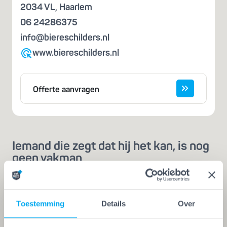
2034 VL
,
Haarlem
06 24286375
info@biereschilders.nl
www.biereschilders.nl
Offerte aanvragen
Iemand die zegt dat hij het kan, is nog
geen vakman
Een echte vakman of -vrouw herken je aan de
Vakwerk Plusgarantie. Dit is hét
Toestemming
Details
Over
kwaliteitskeurmerk voor schilders, behangers,
glaszetters en onderhoudsbedrijven. Alleen wie