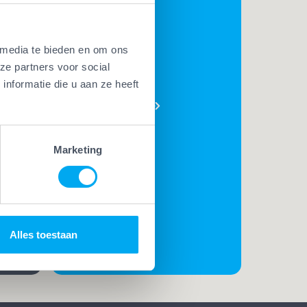
 media te bieden en om ons
BEKIJK
ze partners voor social
AL ONZE
nformatie die u aan ze heeft
PLUSSEN
e
t. Met
Marketing
t
rk
t de
Alles toestaan