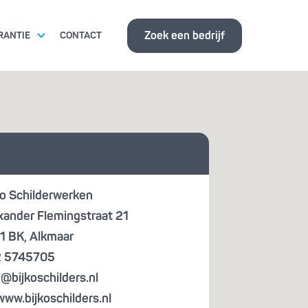
Zoek een bedrijf
RANTIE
CONTACT
ITSEISEN
 je
ISBANK
te aan
ko Schilderwerken
xander Flemingstraat 21
1 BK
,
Alkmaar
 5745705
o@bijkoschilders.nl
www.bijkoschilders.nl