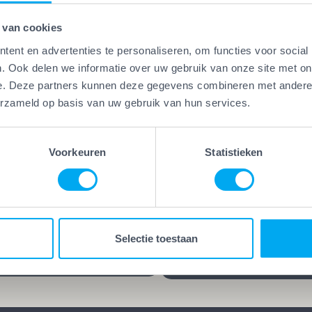
 van cookies
ent en advertenties te personaliseren, om functies voor social
. Ook delen we informatie over uw gebruik van onze site met on
e. Deze partners kunnen deze gegevens combineren met andere i
Vakwerk Plus
erzameld op basis van uw gebruik van hun services.
Kwaliteitsgaranti
erk Plus
aamheidsgarantie
Vakwerk Plus-bedrijven
kwerk Plus-bedrijven werken
leveren kwaliteit die blijf
Voorkeuren
Statistieken
 die hun vak verstaan.
jarenlange garantie op he
d, gecertificeerd en/of
werk kies je voor rust en
ren praktijkervaring. Geen
zekerheid. Want goed we
es, maar bewezen
blijft goed, ook lang nada
Selectie toestaan
schap.
klus is afgerond.