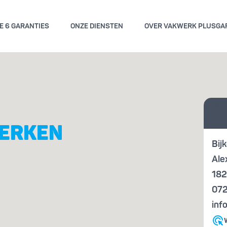
E 6 GARANTIES
ONZE DIENSTEN
OVER VAKWERK PLUSGA
GEMENE VOORWAARDEN
KWALITE
Vraag
ENGARANTIE
KENN
offer
WERKEN
Bij
Ale
182
072
inf