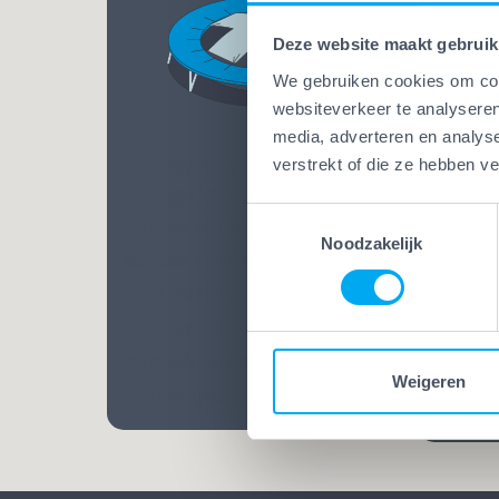
Deze website maakt gebruik
We gebruiken cookies om cont
websiteverkeer te analyseren
media, adverteren en analys
Vakwerk Plus
verstrekt of die ze hebben v
Vakw
Schadegarantie
Bekw
Toestemmingsselectie
Tijdens een klus kan altijd
Bij Va
Noodzakelijk
schade ontstaan. Bij Vakwerk
mensen
Plus-bedrijven ben je extra
Opgelei
goed verzekerd. Dankzij een
vele ja
ruime dekking weet je zeker
praatj
Weigeren
dat het goedkomt.
vakman