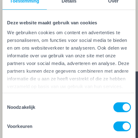
Toestemming
Details
Over
Vakwerk Plusgarantie. Dit is hét
kwaliteitskeurmerk voor schilders, behangers,
Deze website maakt gebruik van cookies
glaszetters en onderhoudsbedrijven. Alleen wie
We gebruiken cookies om content en advertenties te
aan de strengste kwaliteitseisen voldoet, mag het
personaliseren, om functies voor social media te bieden
keurmerk voeren. Zo ben je zeker van vakwerk,
en om ons websiteverkeer te analyseren. Ook delen we
duidelijke afspraken en zes glasheldere garanties.
informatie over uw gebruik van onze site met onze
partners voor social media, adverteren en analyse. Deze
partners kunnen deze gegevens combineren met andere
informatie die u aan ze heeft verstrekt of die ze hebben
verzameld op basis van uw gebruik van hun services.
Toestemmingsselectie
Noodzakelijk
Voorkeuren