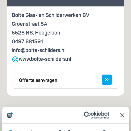
offerte aan
Bolte Glas- en Schilderwerken BV
Groenstraat 5A
5528 NS
,
Hoogeloon
0497 681591
info@bolte-schilders.nl
www.bolte-schilders.nl
Offerte aanvragen
Iemand die zegt dat hij het kan, is nog
geen vakman
Een echte vakman of -vrouw herken je aan de