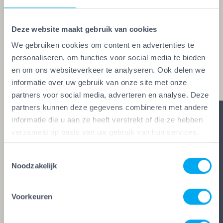
kwaliteitskeurmerk voor schilders, behangers,
glaszetters en onderhoudsbedrijven. Alleen wie
Deze website maakt gebruik van cookies
aan de strengste kwaliteitseisen voldoet, mag het
We gebruiken cookies om content en advertenties te
keurmerk voeren. Zo ben je zeker van vakwerk,
personaliseren, om functies voor social media te bieden
en om ons websiteverkeer te analyseren. Ook delen we
duidelijke afspraken en zes glasheldere garanties.
informatie over uw gebruik van onze site met onze
partners voor social media, adverteren en analyse. Deze
partners kunnen deze gegevens combineren met andere
informatie die u aan ze heeft verstrekt of die ze hebben
verzameld op basis van uw gebruik van hun services.
Toestemmingsselectie
Noodzakelijk
Voorkeuren