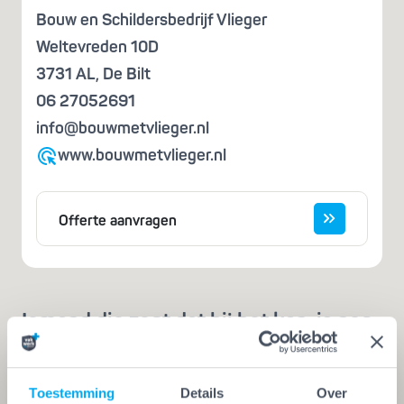
Bouw en Schildersbedrijf Vlieger
Weltevreden 10D
3731 AL
,
De Bilt
06 27052691
info@bouwmetvlieger.nl
www.bouwmetvlieger.nl
Offerte aanvragen
Iemand die zegt dat hij het kan, is nog
geen vakman
Een echte vakman of -vrouw herken je aan de
Toestemming
Details
Over
Vakwerk Plusgarantie. Dit is hét