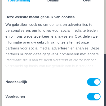
Toestemming
Details
Over
Vakwerk Plusgarantie. Dit is hét
kwaliteitskeurmerk voor schilders, behangers,
Deze website maakt gebruik van cookies
glaszetters en onderhoudsbedrijven. Alleen wie
We gebruiken cookies om content en advertenties te
aan de strengste kwaliteitseisen voldoet, mag het
personaliseren, om functies voor social media te bieden
keurmerk voeren. Zo ben je zeker van vakwerk,
en om ons websiteverkeer te analyseren. Ook delen we
duidelijke afspraken en zes glasheldere garanties.
informatie over uw gebruik van onze site met onze
partners voor social media, adverteren en analyse. Deze
partners kunnen deze gegevens combineren met andere
informatie die u aan ze heeft verstrekt of die ze hebben
verzameld op basis van uw gebruik van hun services.
Toestemmingsselectie
Noodzakelijk
Voorkeuren