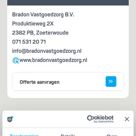
offerte aan
Bradon Vastgoedzorg B.V.
Produktieweg 2X
2382 PB
,
Zoeterwoude
071 531 20 71
info@bradonvastgoedzorg.nl
www.bradonvastgoedzorg.nl
Offerte aanvragen
Iemand die zegt dat hij het kan, is nog
geen vakman
Een echte vakman of -vrouw herken je aan de