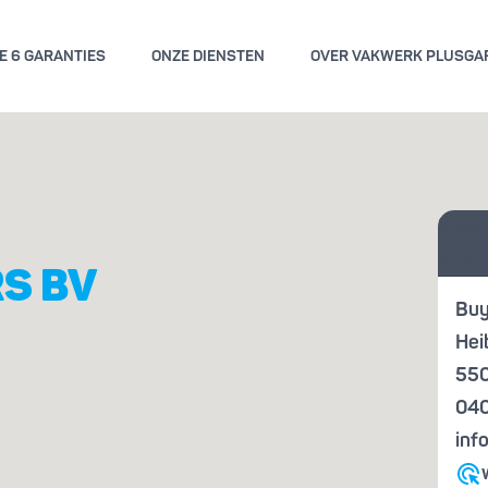
E 6 GARANTIES
ONZE DIENSTEN
OVER VAKWERK PLUSGA
GEMENE VOORWAARDEN
KWALITE
Vraag
ENGARANTIE
KENN
offer
S BV
Buy
Hei
550
040
inf