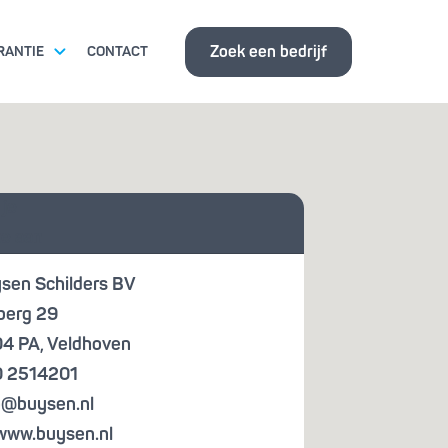
Zoek een bedrijf
RANTIE
CONTACT
ITSEISEN
 je
ISBANK
te aan
sen Schilders BV
berg 29
4 PA
,
Veldhoven
 2514201
o@buysen.nl
www.buysen.nl