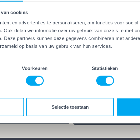
 van cookies
ent en advertenties te personaliseren, om functies voor social
. Ook delen we informatie over uw gebruik van onze site met on
e. Deze partners kunnen deze gegevens combineren met andere i
Vakwerk Plus
erzameld op basis van uw gebruik van hun services.
Kwaliteitsgaranti
erk Plus
aamheidsgarantie
Vakwerk Plus-bedrijven
kwerk Plus-bedrijven werken
leveren kwaliteit die blijf
Voorkeuren
Statistieken
 die hun vak verstaan.
jarenlange garantie op he
d, gecertificeerd en/of
werk kies je voor rust en
ren praktijkervaring. Geen
zekerheid. Want goed we
es, maar bewezen
blijft goed, ook lang nada
Selectie toestaan
schap.
klus is afgerond.