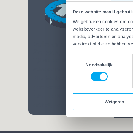
Deze website maakt gebruik
We gebruiken cookies om cont
websiteverkeer te analyseren
media, adverteren en analys
Vakwerk Plus
verstrekt of die ze hebben v
Vakw
Schadegarantie
Bekw
Toestemmingsselectie
Tijdens een klus kan altijd
Bij Va
Noodzakelijk
schade ontstaan. Bij Vakwerk
mensen
Plus-bedrijven ben je extra
Opgelei
goed verzekerd. Dankzij een
vele ja
ruime dekking weet je zeker
praatj
Weigeren
dat het goedkomt.
vakman