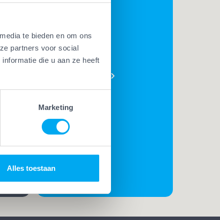
 media te bieden en om ons
BEKIJK
ze partners voor social
AL ONZE
nformatie die u aan ze heeft
PLUSSEN
e
t. Met
Marketing
t
rk
t de
Alles toestaan