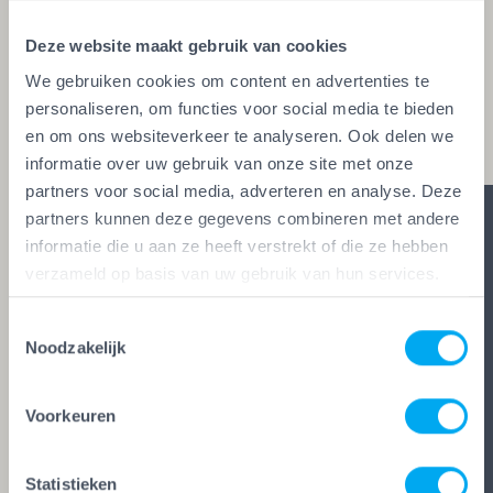
glaszetters en onderhoudsbedrijven. Alleen wie
Deze website maakt gebruik van cookies
aan de strengste kwaliteitseisen voldoet, mag het
We gebruiken cookies om content en advertenties te
keurmerk voeren. Zo ben je zeker van vakwerk,
personaliseren, om functies voor social media te bieden
duidelijke afspraken en zes glasheldere garanties.
en om ons websiteverkeer te analyseren. Ook delen we
informatie over uw gebruik van onze site met onze
partners voor social media, adverteren en analyse. Deze
partners kunnen deze gegevens combineren met andere
informatie die u aan ze heeft verstrekt of die ze hebben
verzameld op basis van uw gebruik van hun services.
Toestemmingsselectie
Noodzakelijk
Voorkeuren
Statistieken