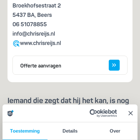
Broekhofsestraat 2
5437 BA
,
Beers
06 51078855
info@chrisreijs.nl
www.chrisreijs.nl
Offerte aanvragen
Iemand die zegt dat hij het kan, is nog
geen vakman
Een echte vakman of -vrouw herken je aan de
Vakwerk Plusgarantie. Dit is hét
Toestemming
Details
Over
kwaliteitskeurmerk voor schilders, behangers,