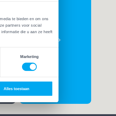
 media te bieden en om ons
BEKIJK
ze partners voor social
AL ONZE
nformatie die u aan ze heeft
PLUSSEN
e
t. Met
Marketing
t
rk
t de
Alles toestaan