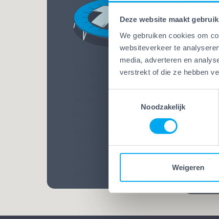
Deze website maakt gebruik
We gebruiken cookies om cont
websiteverkeer te analyseren
media, adverteren en analys
Vakwerk Plus
verstrekt of die ze hebben v
Vakw
Schadegarantie
Bekw
Toestemmingsselectie
Tijdens een klus kan altijd
Bij Va
Noodzakelijk
schade ontstaan. Bij Vakwerk
mensen
Plus-bedrijven ben je extra
Opgelei
goed verzekerd. Dankzij een
vele ja
ruime dekking weet je zeker
praatj
Weigeren
dat het goedkomt.
vakman