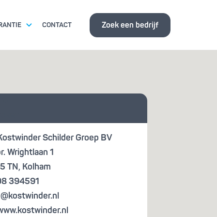
Zoek een bedrijf
RANTIE
CONTACT
ITSEISEN
 je
ISBANK
te aan
Kostwinder Schilder Groep BV
r. Wrightlaan 1
5 TN
,
Kolham
98 394591
o@kostwinder.nl
www.kostwinder.nl