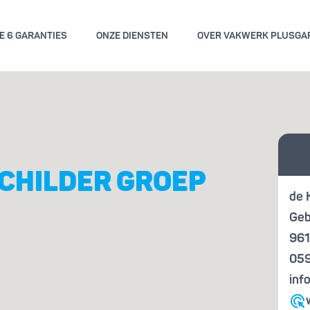
E 6 GARANTIES
ONZE DIENSTEN
OVER VAKWERK PLUSGA
GEMENE VOORWAARDEN
KWALITE
Vraag
ENGARANTIE
KENN
offer
CHILDER GROEP
de 
Geb
961
05
inf