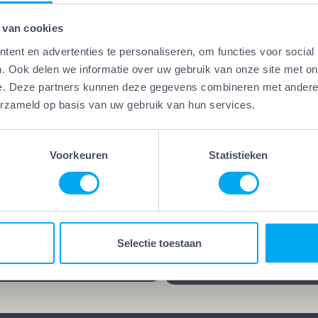
 van cookies
ent en advertenties te personaliseren, om functies voor social
. Ook delen we informatie over uw gebruik van onze site met on
e. Deze partners kunnen deze gegevens combineren met andere i
Vakwerk Plus
erzameld op basis van uw gebruik van hun services.
Kwaliteitsgaranti
erk Plus
aamheidsgarantie
Vakwerk Plus-bedrijven
kwerk Plus-bedrijven werken
leveren kwaliteit die blijf
Voorkeuren
Statistieken
 die hun vak verstaan.
jarenlange garantie op he
d, gecertificeerd en/of
werk kies je voor rust en
ren praktijkervaring. Geen
zekerheid. Want goed we
es, maar bewezen
blijft goed, ook lang nada
Selectie toestaan
schap.
klus is afgerond.