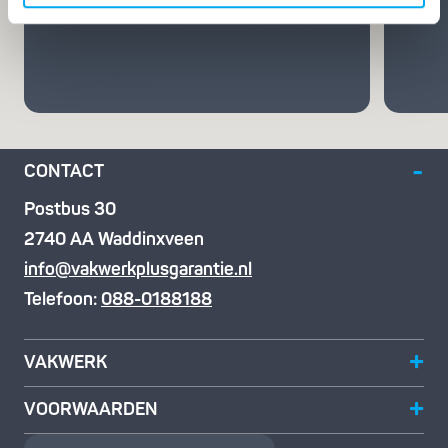
ben je extra goed verzekerd. Dankzij
gecert
een ruime dekking weet je zeker dat
prakti
het goedkomt.
bewez
CONTACT
Postbus 30
2740 AA Waddinxveen
info@vakwerkplusgarantie.nl
Telefoon:
088-0188188
VAKWERK
VOORWAARDEN