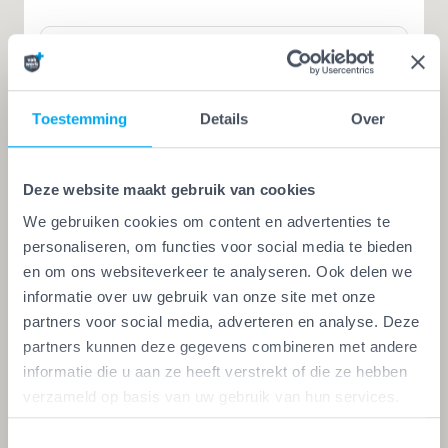
Offerte aanvragen
Toestemming
Details
Over
Iemand die zegt dat hij het kan, is nog
geen vakman
Deze website maakt gebruik van cookies
We gebruiken cookies om content en advertenties te
Een echte vakman of -vrouw herken je aan de
personaliseren, om functies voor social media te bieden
Vakwerk Plusgarantie. Dit is hét
en om ons websiteverkeer te analyseren. Ook delen we
kwaliteitskeurmerk voor schilders, behangers,
informatie over uw gebruik van onze site met onze
glaszetters en onderhoudsbedrijven. Alleen wie
partners voor social media, adverteren en analyse. Deze
aan de strengste kwaliteitseisen voldoet, mag het
partners kunnen deze gegevens combineren met andere
informatie die u aan ze heeft verstrekt of die ze hebben
keurmerk voeren. Zo ben je zeker van vakwerk,
verzameld op basis van uw gebruik van hun services.
duidelijke afspraken en zes glasheldere garanties.
Toestemmingsselectie