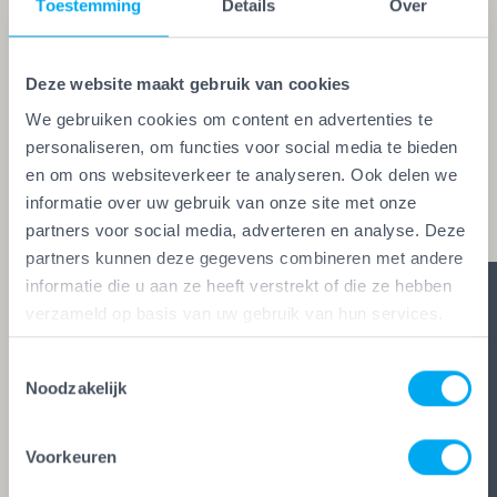
Een echte vakman of -vrouw herken je aan de
Toestemming
Details
Over
Vakwerk Plusgarantie. Dit is hét
kwaliteitskeurmerk voor schilders, behangers,
Deze website maakt gebruik van cookies
glaszetters en onderhoudsbedrijven. Alleen wie
We gebruiken cookies om content en advertenties te
aan de strengste kwaliteitseisen voldoet, mag het
personaliseren, om functies voor social media te bieden
keurmerk voeren. Zo ben je zeker van vakwerk,
en om ons websiteverkeer te analyseren. Ook delen we
duidelijke afspraken en zes glasheldere garanties.
informatie over uw gebruik van onze site met onze
partners voor social media, adverteren en analyse. Deze
partners kunnen deze gegevens combineren met andere
informatie die u aan ze heeft verstrekt of die ze hebben
verzameld op basis van uw gebruik van hun services.
Toestemmingsselectie
Noodzakelijk
Voorkeuren