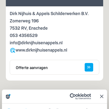
offerte aan
Dirk Nijhuis & Appels Schilderwerken B.V.
Zomerweg 196
7532 RV
,
Enschede
053 4356529
info@dirknijhuisenappels.nl
www.dirknijhuisenappels.nl
Offerte aanvragen
Iemand die zegt dat hij het kan, is nog
geen vakman