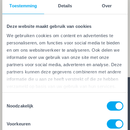
Toestemming
Details
Over
Een echte vakman of -vrouw herken je aan de
Vakwerk Plusgarantie. Dit is hét
kwaliteitskeurmerk voor schilders, behangers,
Deze website maakt gebruik van cookies
glaszetters en onderhoudsbedrijven. Alleen wie
We gebruiken cookies om content en advertenties te
personaliseren, om functies voor social media te bieden
aan de strengste kwaliteitseisen voldoet, mag het
en om ons websiteverkeer te analyseren. Ook delen we
keurmerk voeren. Zo ben je zeker van vakwerk,
informatie over uw gebruik van onze site met onze
duidelijke afspraken en zes glasheldere garanties.
partners voor social media, adverteren en analyse. Deze
partners kunnen deze gegevens combineren met andere
informatie die u aan ze heeft verstrekt of die ze hebben
verzameld op basis van uw gebruik van hun services.
Toestemmingsselectie
Noodzakelijk
Voorkeuren