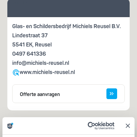
Vraag je
offerte aan
Glas- en Schildersbedrijf Michiels Reusel B.V.
Lindestraat 37
5541 EK
,
Reusel
0497 641336
info@michiels-reusel.nl
www.michiels-reusel.nl
Offerte aanvragen
Iemand die zegt dat hij het kan, is nog
geen vakman