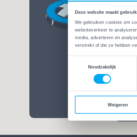
Deze website maakt gebruik
We gebruiken cookies om cont
websiteverkeer te analyseren
media, adverteren en analys
Vakwerk Plus
verstrekt of die ze hebben v
Vakw
Schadegarantie
Bekw
Toestemmingsselectie
Tijdens een klus kan altijd
Bij Va
Noodzakelijk
schade ontstaan. Bij Vakwerk
mensen
Plus-bedrijven ben je extra
Opgelei
goed verzekerd. Dankzij een
vele ja
ruime dekking weet je zeker
praatj
Weigeren
dat het goedkomt.
vakman