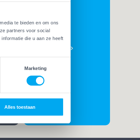
 media te bieden en om ons
BEKIJK
ze partners voor social
AL ONZE
nformatie die u aan ze heeft
PLUSSEN
e
t. Met
Marketing
t
rk
t de
Alles toestaan