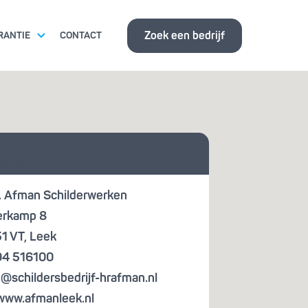
Zoek een bedrijf
RANTIE
CONTACT
ITSEISEN
 je
ISBANK
te aan
. Afman Schilderwerken
erkamp 8
1 VT
,
Leek
4 516100
o@schildersbedrijf-hrafman.nl
www.afmanleek.nl