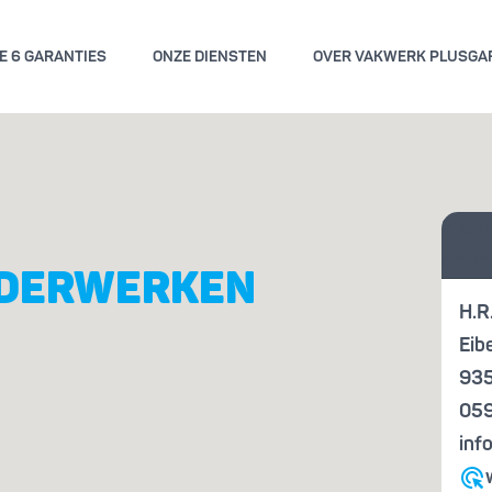
E 6 GARANTIES
ONZE DIENSTEN
OVER VAKWERK PLUSGA
GEMENE VOORWAARDEN
KWALITE
Vraag
ENGARANTIE
KENN
offer
LDERWERKEN
H.R
Eib
935
059
inf