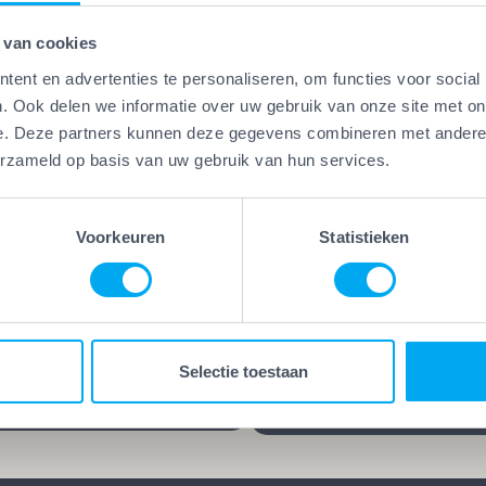
 van cookies
ent en advertenties te personaliseren, om functies voor social
. Ook delen we informatie over uw gebruik van onze site met on
e. Deze partners kunnen deze gegevens combineren met andere i
Vakwerk Plus
erzameld op basis van uw gebruik van hun services.
Kwaliteitsgaranti
erk Plus
aamheidsgarantie
Vakwerk Plus-bedrijven
kwerk Plus-bedrijven werken
leveren kwaliteit die blijf
Voorkeuren
Statistieken
 die hun vak verstaan.
jarenlange garantie op he
d, gecertificeerd en/of
werk kies je voor rust en
ren praktijkervaring. Geen
zekerheid. Want goed we
es, maar bewezen
blijft goed, ook lang nada
Selectie toestaan
schap.
klus is afgerond.