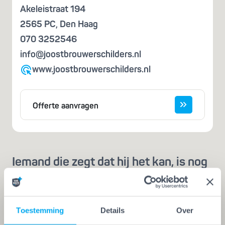
Akeleistraat 194
2565 PC
,
Den Haag
070 3252546
info@joostbrouwerschilders.nl
www.joostbrouwerschilders.nl
Offerte aanvragen
Iemand die zegt dat hij het kan, is nog
geen vakman
Een echte vakman of -vrouw herken je aan de
Vakwerk Plusgarantie. Dit is hét
Toestemming
Details
Over
kwaliteitskeurmerk voor schilders, behangers,