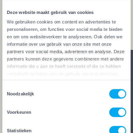
glaszetters en onderhoudsbedrijven. Alleen wie
Deze website maakt gebruik van cookies
aan de strengste kwaliteitseisen voldoet, mag het
We gebruiken cookies om content en advertenties te
keurmerk voeren. Zo ben je zeker van vakwerk,
personaliseren, om functies voor social media te bieden
duidelijke afspraken en zes glasheldere garanties.
en om ons websiteverkeer te analyseren. Ook delen we
informatie over uw gebruik van onze site met onze
partners voor social media, adverteren en analyse. Deze
partners kunnen deze gegevens combineren met andere
informatie die u aan ze heeft verstrekt of die ze hebben
verzameld op basis van uw gebruik van hun services.
Toestemmingsselectie
Noodzakelijk
Voorkeuren
Statistieken