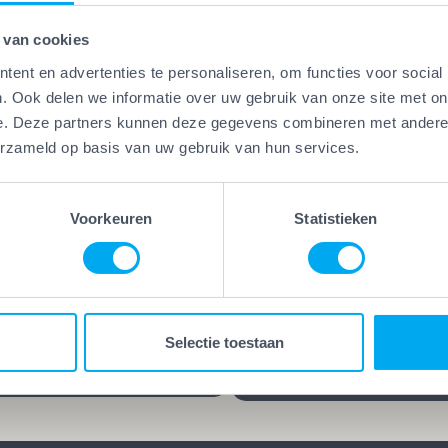
 van cookies
ent en advertenties te personaliseren, om functies voor social
. Ook delen we informatie over uw gebruik van onze site met on
e. Deze partners kunnen deze gegevens combineren met andere i
Vakwerk Plus
erzameld op basis van uw gebruik van hun services.
Kwaliteitsgaranti
erk Plus
aamheidsgarantie
Vakwerk Plus-bedrijven
kwerk Plus-bedrijven werken
leveren kwaliteit die blijf
Voorkeuren
Statistieken
 die hun vak verstaan.
jarenlange garantie op he
d, gecertificeerd en/of
werk kies je voor rust en
ren praktijkervaring. Geen
zekerheid. Want goed we
es, maar bewezen
blijft goed, ook lang nada
Selectie toestaan
schap.
klus is afgerond.