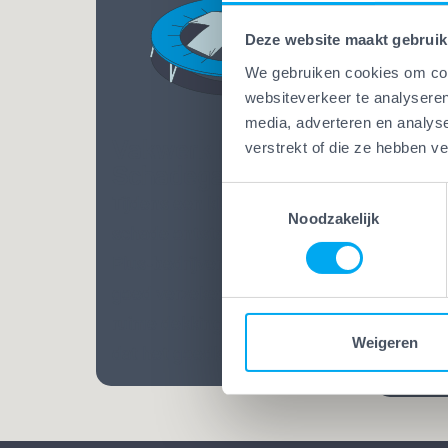
Deze website maakt gebruik
We gebruiken cookies om cont
websiteverkeer te analyseren
media, adverteren en analys
Vakwerk Plus
verstrekt of die ze hebben v
Vakw
Schadegarantie
Bekw
Toestemmingsselectie
Tijdens een klus kan altijd
Bij Va
Noodzakelijk
schade ontstaan. Bij Vakwerk
mensen
Plus-bedrijven ben je extra
Opgelei
goed verzekerd. Dankzij een
vele ja
ruime dekking weet je zeker
praatj
Weigeren
dat het goedkomt.
vakman