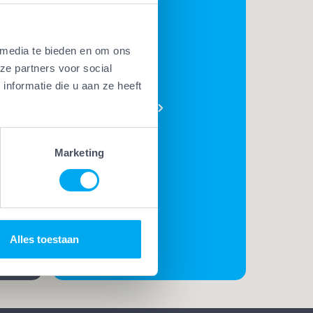
 media te bieden en om ons
BEKIJK
ze partners voor social
AL ONZE
nformatie die u aan ze heeft
PLUSSEN
e
t. Met
Marketing
t
rk
t de
Alles toestaan