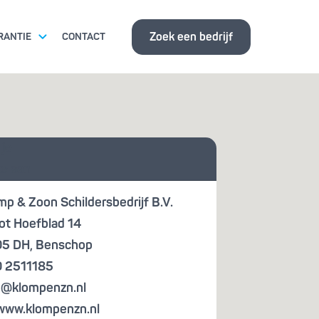
Zoek een bedrijf
RANTIE
CONTACT
ITSEISEN
 je
ISBANK
te aan
mp & Zoon Schildersbedrijf B.V.
ot Hoefblad 14
05 DH
,
Benschop
 2511185
o@klompenzn.nl
www.klompenzn.nl