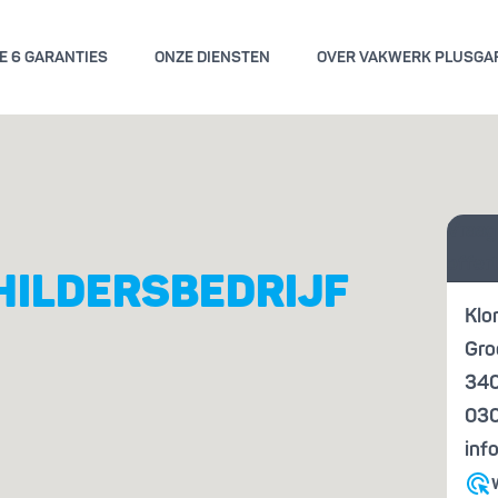
E 6 GARANTIES
ONZE DIENSTEN
OVER VAKWERK PLUSGA
GEMENE VOORWAARDEN
KWALITE
Vraag
ENGARANTIE
KENN
offer
HILDERSBEDRIJF
Klo
Gro
34
030
inf