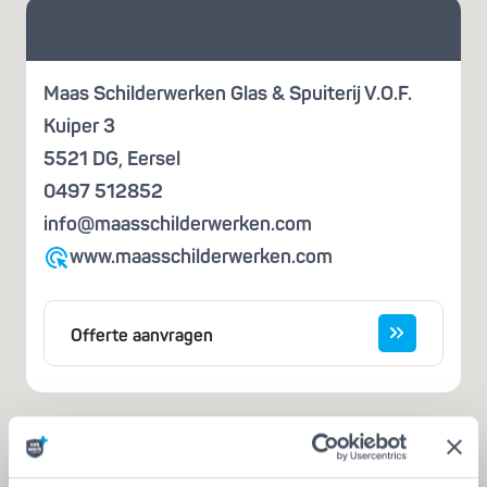
Vraag je
offerte aan
Maas Schilderwerken Glas & Spuiterij V.O.F.
Kuiper 3
5521 DG
,
Eersel
0497 512852
info@maasschilderwerken.com
www.maasschilderwerken.com
Offerte aanvragen
Iemand die zegt dat hij het kan, is nog
geen vakman