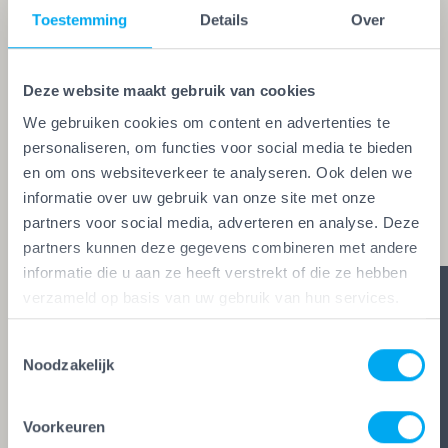
Toestemming
Details
Over
Een echte vakman of -vrouw herken je aan de
Vakwerk Plusgarantie. Dit is hét
kwaliteitskeurmerk voor schilders, behangers,
Deze website maakt gebruik van cookies
glaszetters en onderhoudsbedrijven. Alleen wie
We gebruiken cookies om content en advertenties te
personaliseren, om functies voor social media te bieden
aan de strengste kwaliteitseisen voldoet, mag het
en om ons websiteverkeer te analyseren. Ook delen we
keurmerk voeren. Zo ben je zeker van vakwerk,
informatie over uw gebruik van onze site met onze
duidelijke afspraken en zes glasheldere garanties.
partners voor social media, adverteren en analyse. Deze
partners kunnen deze gegevens combineren met andere
informatie die u aan ze heeft verstrekt of die ze hebben
verzameld op basis van uw gebruik van hun services.
Toestemmingsselectie
Noodzakelijk
Voorkeuren