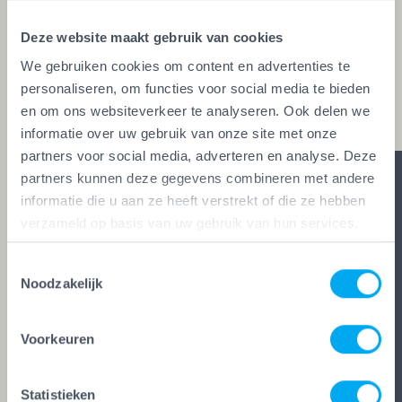
glaszetters en onderhoudsbedrijven. Alleen wie
Deze website maakt gebruik van cookies
aan de strengste kwaliteitseisen voldoet, mag het
We gebruiken cookies om content en advertenties te
keurmerk voeren. Zo ben je zeker van vakwerk,
personaliseren, om functies voor social media te bieden
duidelijke afspraken en zes glasheldere garanties.
en om ons websiteverkeer te analyseren. Ook delen we
informatie over uw gebruik van onze site met onze
partners voor social media, adverteren en analyse. Deze
partners kunnen deze gegevens combineren met andere
informatie die u aan ze heeft verstrekt of die ze hebben
verzameld op basis van uw gebruik van hun services.
Toestemmingsselectie
Noodzakelijk
Voorkeuren
Statistieken