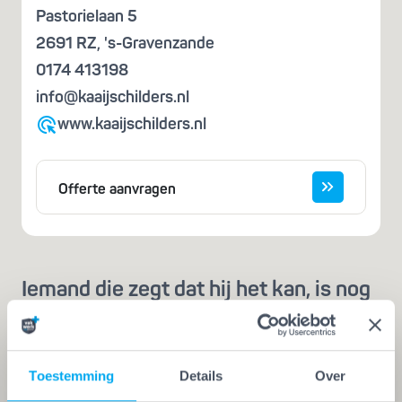
Pastorielaan 5
2691 RZ
,
's-Gravenzande
0174 413198
info@kaaijschilders.nl
www.kaaijschilders.nl
Offerte aanvragen
Iemand die zegt dat hij het kan, is nog
geen vakman
Een echte vakman of -vrouw herken je aan de
Vakwerk Plusgarantie. Dit is hét
Toestemming
Details
Over
kwaliteitskeurmerk voor schilders, behangers,