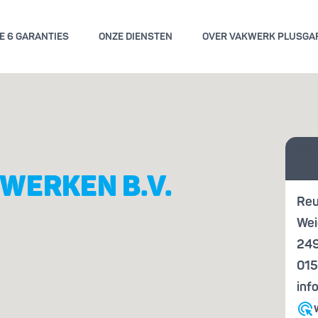
E 6 GARANTIES
ONZE DIENSTEN
OVER VAKWERK PLUSGA
GEMENE VOORWAARDEN
KWALITE
Vraag
ENGARANTIE
KENN
offer
WERKEN B.V.
Reu
Wei
249
015
inf