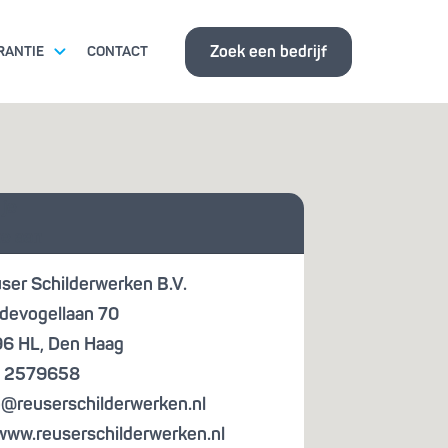
Zoek een bedrijf
RANTIE
CONTACT
ITSEISEN
 je
ISBANK
te aan
ser Schilderwerken B.V.
devogellaan 70
6 HL
,
Den Haag
 2579658
o@reuserschilderwerken.nl
www.reuserschilderwerken.nl