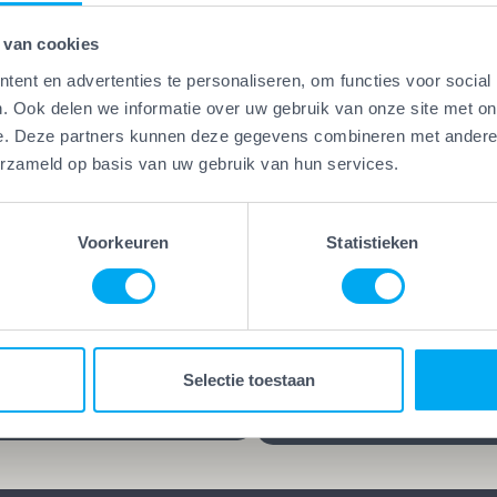
 van cookies
ent en advertenties te personaliseren, om functies voor social
. Ook delen we informatie over uw gebruik van onze site met on
e. Deze partners kunnen deze gegevens combineren met andere i
Vakwerk Plus
erzameld op basis van uw gebruik van hun services.
Kwaliteitsgaranti
erk Plus
aamheidsgarantie
Vakwerk Plus-bedrijven
kwerk Plus-bedrijven werken
leveren kwaliteit die blijf
Voorkeuren
Statistieken
 die hun vak verstaan.
jarenlange garantie op he
d, gecertificeerd en/of
werk kies je voor rust en
ren praktijkervaring. Geen
zekerheid. Want goed we
es, maar bewezen
blijft goed, ook lang nada
Selectie toestaan
schap.
klus is afgerond.