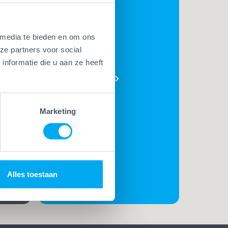
 media te bieden en om ons
BEKIJK
ze partners voor social
AL ONZE
nformatie die u aan ze heeft
PLUSSEN
e
t. Met
Marketing
t
rk
t de
Alles toestaan