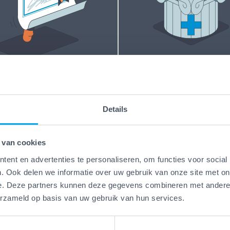
Vakwerk Plus
Kwaliteitsgaranti
erk Plus
aamheidsgarantie
Vakwerk Plus-bedrijven
Details
kwerk Plus-bedrijven werken
leveren kwaliteit die blijf
 die hun vak verstaan.
jarenlange garantie op he
d, gecertificeerd en/of
werk kies je voor rust en
 van cookies
ren praktijkervaring. Geen
zekerheid. Want goed we
ent en advertenties te personaliseren, om functies voor social
es, maar bewezen
. Ook delen we informatie over uw gebruik van onze site met on
blijft goed, ook lang nada
e. Deze partners kunnen deze gegevens combineren met andere i
schap.
klus is afgerond.
erzameld op basis van uw gebruik van hun services.