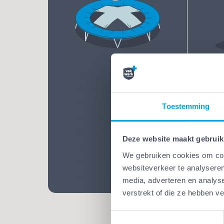
Vakwerk Plus
Vakw
Schadegarantie
Bekw
Tijdens een klus kan altijd
Toestemming
Bij Va
schade ontstaan. Bij Vakwerk
mensen
Plus-bedrijven ben je extra
Opgelei
Deze website maakt gebruik
goed verzekerd. Dankzij een
vele ja
We gebruiken cookies om cont
ruime dekking weet je zeker
praatj
websiteverkeer te analyseren
dat het goedkomt.
media, adverteren en analys
vakman
verstrekt of die ze hebben v
Toestemmingsselectie