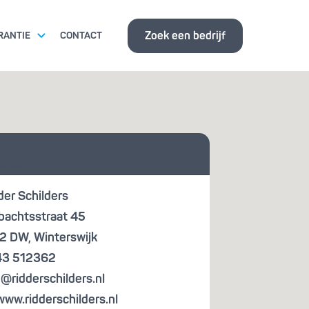
Zoek een bedrijf
RANTIE
CONTACT
ITSEISEN
 je
ISBANK
te aan
der Schilders
achtsstraat 45
02 DW
,
Winterswijk
43 512362
o@ridderschilders.nl
www.ridderschilders.nl