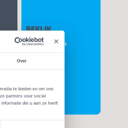
BEKIJK
AL ONZE
PLUSSEN
e
Over
t. Met
t
rk
 media te bieden en om ons
ze partners voor social
t de
nformatie die u aan ze heeft