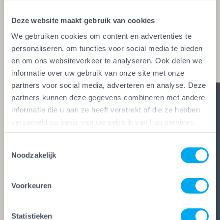
glaszetters en onderhoudsbedrijven. Alleen wie
Deze website maakt gebruik van cookies
aan de strengste kwaliteitseisen voldoet, mag het
We gebruiken cookies om content en advertenties te
keurmerk voeren. Zo ben je zeker van vakwerk,
personaliseren, om functies voor social media te bieden
duidelijke afspraken en zes glasheldere garanties.
en om ons websiteverkeer te analyseren. Ook delen we
informatie over uw gebruik van onze site met onze
partners voor social media, adverteren en analyse. Deze
partners kunnen deze gegevens combineren met andere
informatie die u aan ze heeft verstrekt of die ze hebben
verzameld op basis van uw gebruik van hun services.
Toestemmingsselectie
Noodzakelijk
Voorkeuren
Statistieken