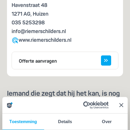
Havenstraat 48
1271 AG
,
Huizen
035 5253298
info@riemerschilders.nl
www.riemerschilders.nl
Offerte aanvragen
Iemand die zegt dat hij het kan, is nog
geen vakman
Een echte vakman of -vrouw herken je aan de
Vakwerk Plusgarantie. Dit is hét
Toestemming
Details
Over
kwaliteitskeurmerk voor schilders, behangers,