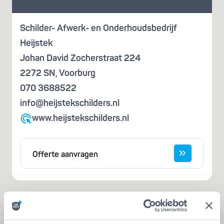
offerte aan
Schilder- Afwerk- en Onderhoudsbedrijf
Heijstek
Johan David Zocherstraat 224
2272 SN
,
Voorburg
070 3688522
info@heijstekschilders.nl
www.heijstekschilders.nl
Offerte aanvragen
Iemand die zegt dat hij het kan, is nog
geen vakman