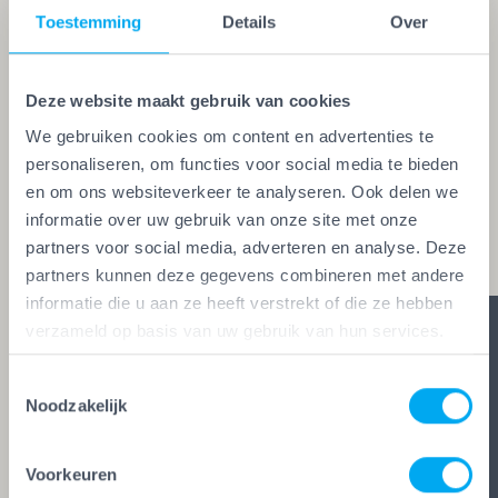
Toestemming
Details
Over
Een echte vakman of -vrouw herken je aan de
Vakwerk Plusgarantie. Dit is hét
kwaliteitskeurmerk voor schilders, behangers,
Deze website maakt gebruik van cookies
glaszetters en onderhoudsbedrijven. Alleen wie
We gebruiken cookies om content en advertenties te
personaliseren, om functies voor social media te bieden
aan de strengste kwaliteitseisen voldoet, mag het
en om ons websiteverkeer te analyseren. Ook delen we
keurmerk voeren. Zo ben je zeker van vakwerk,
informatie over uw gebruik van onze site met onze
duidelijke afspraken en zes glasheldere garanties.
partners voor social media, adverteren en analyse. Deze
partners kunnen deze gegevens combineren met andere
informatie die u aan ze heeft verstrekt of die ze hebben
verzameld op basis van uw gebruik van hun services.
Toestemmingsselectie
Noodzakelijk
Voorkeuren