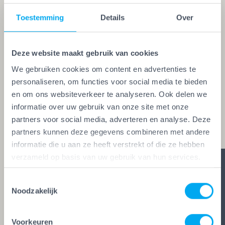
Iemand die zegt dat hij het kan, is nog
geen vakman
Toestemming
Details
Over
Een echte vakman of -vrouw herken je aan de
Vakwerk Plusgarantie. Dit is hét
Deze website maakt gebruik van cookies
kwaliteitskeurmerk voor schilders, behangers,
We gebruiken cookies om content en advertenties te
glaszetters en onderhoudsbedrijven. Alleen wie
personaliseren, om functies voor social media te bieden
aan de strengste kwaliteitseisen voldoet, mag het
en om ons websiteverkeer te analyseren. Ook delen we
keurmerk voeren. Zo ben je zeker van vakwerk,
informatie over uw gebruik van onze site met onze
partners voor social media, adverteren en analyse. Deze
duidelijke afspraken en zes glasheldere garanties.
partners kunnen deze gegevens combineren met andere
informatie die u aan ze heeft verstrekt of die ze hebben
verzameld op basis van uw gebruik van hun services.
Toestemmingsselectie
Noodzakelijk
Voorkeuren