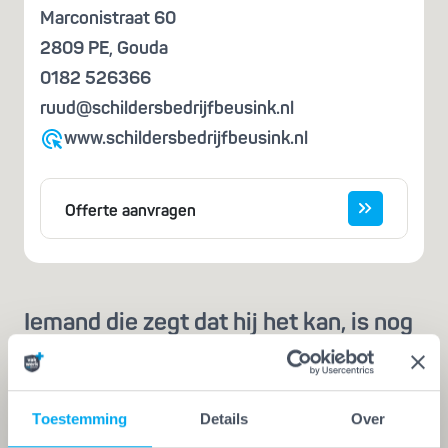
Marconistraat 60
2809 PE
,
Gouda
0182 526366
ruud@schildersbedrijfbeusink.nl
www.schildersbedrijfbeusink.nl
Offerte aanvragen
Iemand die zegt dat hij het kan, is nog
geen vakman
Een echte vakman of -vrouw herken je aan de
Vakwerk Plusgarantie. Dit is hét
Toestemming
Details
Over
kwaliteitskeurmerk voor schilders, behangers,