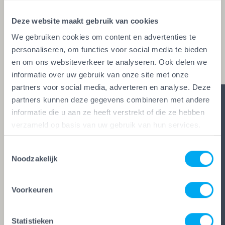
glaszetters en onderhoudsbedrijven. Alleen wie
Deze website maakt gebruik van cookies
aan de strengste kwaliteitseisen voldoet, mag het
We gebruiken cookies om content en advertenties te
keurmerk voeren. Zo ben je zeker van vakwerk,
personaliseren, om functies voor social media te bieden
duidelijke afspraken en zes glasheldere garanties.
en om ons websiteverkeer te analyseren. Ook delen we
informatie over uw gebruik van onze site met onze
partners voor social media, adverteren en analyse. Deze
partners kunnen deze gegevens combineren met andere
informatie die u aan ze heeft verstrekt of die ze hebben
verzameld op basis van uw gebruik van hun services.
Toestemmingsselectie
Noodzakelijk
Voorkeuren
Statistieken