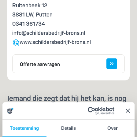
Ruitenbeek 12
3881 LW
,
Putten
0341 361734
info@schildersbedrijf-brons.nl
www.schildersbedrijf-brons.nl
Offerte aanvragen
Iemand die zegt dat hij het kan, is nog
geen vakman
Een echte vakman of -vrouw herken je aan de
Vakwerk Plusgarantie. Dit is hét
Toestemming
Details
Over
kwaliteitskeurmerk voor schilders, behangers,