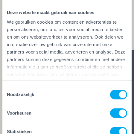
glaszetters en onderhoudsbedrijven. Alleen wie
Deze website maakt gebruik van cookies
aan de strengste kwaliteitseisen voldoet, mag het
We gebruiken cookies om content en advertenties te
keurmerk voeren. Zo ben je zeker van vakwerk,
personaliseren, om functies voor social media te bieden
duidelijke afspraken en zes glasheldere garanties.
en om ons websiteverkeer te analyseren. Ook delen we
informatie over uw gebruik van onze site met onze
partners voor social media, adverteren en analyse. Deze
partners kunnen deze gegevens combineren met andere
informatie die u aan ze heeft verstrekt of die ze hebben
verzameld op basis van uw gebruik van hun services.
Toestemmingsselectie
Noodzakelijk
Voorkeuren
Statistieken