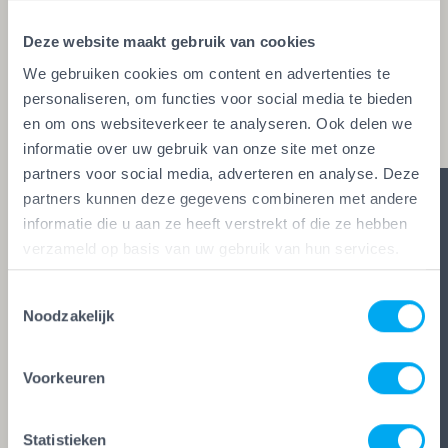
glaszetters en onderhoudsbedrijven. Alleen wie
Deze website maakt gebruik van cookies
aan de strengste kwaliteitseisen voldoet, mag het
We gebruiken cookies om content en advertenties te
keurmerk voeren. Zo ben je zeker van vakwerk,
personaliseren, om functies voor social media te bieden
duidelijke afspraken en zes glasheldere garanties.
en om ons websiteverkeer te analyseren. Ook delen we
informatie over uw gebruik van onze site met onze
partners voor social media, adverteren en analyse. Deze
partners kunnen deze gegevens combineren met andere
informatie die u aan ze heeft verstrekt of die ze hebben
verzameld op basis van uw gebruik van hun services.
Toestemmingsselectie
Noodzakelijk
Voorkeuren
Statistieken