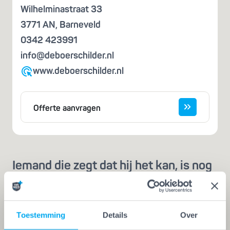
Wilhelminastraat 33
3771 AN
,
Barneveld
0342 423991
info@deboerschilder.nl
www.deboerschilder.nl
Offerte aanvragen
Iemand die zegt dat hij het kan, is nog
geen vakman
Een echte vakman of -vrouw herken je aan de
Vakwerk Plusgarantie. Dit is hét
Toestemming
Details
Over
kwaliteitskeurmerk voor schilders, behangers,