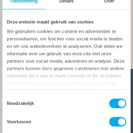
Toestemming
Details
Over
Vakwerk Plusgarantie. Dit is hét
kwaliteitskeurmerk voor schilders, behangers,
Deze website maakt gebruik van cookies
glaszetters en onderhoudsbedrijven. Alleen wie
We gebruiken cookies om content en advertenties te
aan de strengste kwaliteitseisen voldoet, mag het
personaliseren, om functies voor social media te bieden
keurmerk voeren. Zo ben je zeker van vakwerk,
en om ons websiteverkeer te analyseren. Ook delen we
duidelijke afspraken en zes glasheldere garanties.
informatie over uw gebruik van onze site met onze
partners voor social media, adverteren en analyse. Deze
partners kunnen deze gegevens combineren met andere
informatie die u aan ze heeft verstrekt of die ze hebben
verzameld op basis van uw gebruik van hun services.
Toestemmingsselectie
Noodzakelijk
Voorkeuren