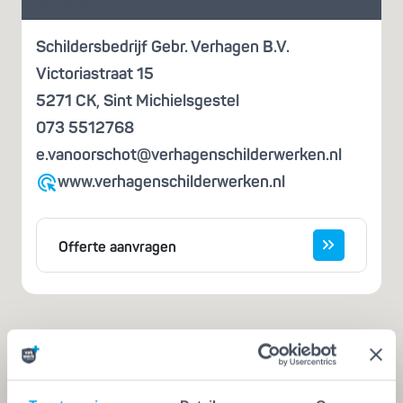
offerte aan
Schildersbedrijf Gebr. Verhagen B.V.
Victoriastraat 15
5271 CK
,
Sint Michielsgestel
073 5512768
e.vanoorschot@verhagenschilderwerken.nl
www.verhagenschilderwerken.nl
Offerte aanvragen
Iemand die zegt dat hij het kan, is nog
geen vakman
Een echte vakman of -vrouw herken je aan de