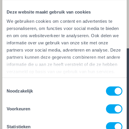
glaszetters en onderhoudsbedrijven. Alleen wie
Deze website maakt gebruik van cookies
aan de strengste kwaliteitseisen voldoet, mag het
We gebruiken cookies om content en advertenties te
keurmerk voeren. Zo ben je zeker van vakwerk,
personaliseren, om functies voor social media te bieden
duidelijke afspraken en zes glasheldere garanties.
en om ons websiteverkeer te analyseren. Ook delen we
informatie over uw gebruik van onze site met onze
partners voor social media, adverteren en analyse. Deze
partners kunnen deze gegevens combineren met andere
informatie die u aan ze heeft verstrekt of die ze hebben
verzameld op basis van uw gebruik van hun services.
Toestemmingsselectie
Noodzakelijk
Voorkeuren
Statistieken