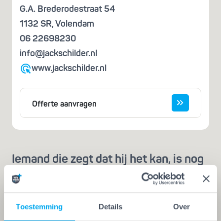
G.A. Brederodestraat 54
1132 SR
,
Volendam
06 22698230
info@jackschilder.nl
www.jackschilder.nl
Offerte aanvragen
Iemand die zegt dat hij het kan, is nog
geen vakman
Een echte vakman of -vrouw herken je aan de
Vakwerk Plusgarantie. Dit is hét
Toestemming
Details
Over
kwaliteitskeurmerk voor schilders, behangers,