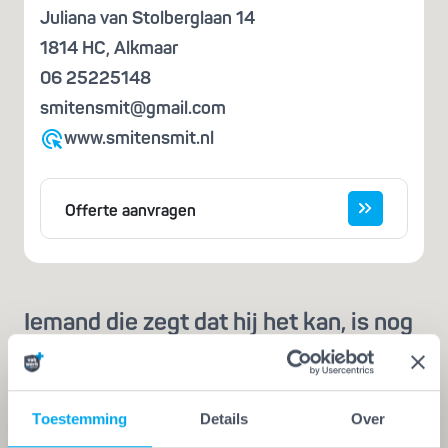
Juliana van Stolberglaan 14
1814 HC
,
Alkmaar
06 25225148
smitensmit@gmail.com
www.smitensmit.nl
Offerte aanvragen
Iemand die zegt dat hij het kan, is nog
geen vakman
Een echte vakman of -vrouw herken je aan de
Vakwerk Plusgarantie. Dit is hét
Toestemming
Details
Over
kwaliteitskeurmerk voor schilders, behangers,