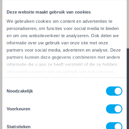
glaszetters en onderhoudsbedrijven. Alleen wie
Deze website maakt gebruik van cookies
aan de strengste kwaliteitseisen voldoet, mag het
We gebruiken cookies om content en advertenties te
keurmerk voeren. Zo ben je zeker van vakwerk,
personaliseren, om functies voor social media te bieden
duidelijke afspraken en zes glasheldere garanties.
en om ons websiteverkeer te analyseren. Ook delen we
informatie over uw gebruik van onze site met onze
partners voor social media, adverteren en analyse. Deze
partners kunnen deze gegevens combineren met andere
informatie die u aan ze heeft verstrekt of die ze hebben
verzameld op basis van uw gebruik van hun services.
Toestemmingsselectie
Noodzakelijk
Voorkeuren
Statistieken