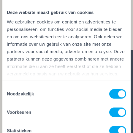
glaszetters en onderhoudsbedrijven. Alleen wie
Deze website maakt gebruik van cookies
aan de strengste kwaliteitseisen voldoet, mag het
We gebruiken cookies om content en advertenties te
keurmerk voeren. Zo ben je zeker van vakwerk,
personaliseren, om functies voor social media te bieden
duidelijke afspraken en zes glasheldere garanties.
en om ons websiteverkeer te analyseren. Ook delen we
informatie over uw gebruik van onze site met onze
partners voor social media, adverteren en analyse. Deze
partners kunnen deze gegevens combineren met andere
informatie die u aan ze heeft verstrekt of die ze hebben
verzameld op basis van uw gebruik van hun services.
Toestemmingsselectie
Noodzakelijk
Voorkeuren
Statistieken