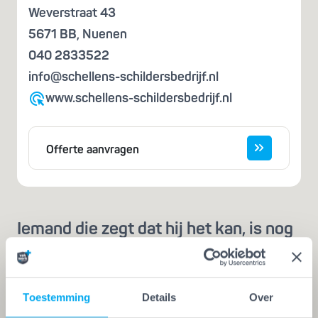
Weverstraat 43
5671 BB
,
Nuenen
040 2833522
info@schellens-schildersbedrijf.nl
www.schellens-schildersbedrijf.nl
Offerte aanvragen
Iemand die zegt dat hij het kan, is nog
geen vakman
Een echte vakman of -vrouw herken je aan de
Vakwerk Plusgarantie. Dit is hét
Toestemming
Details
Over
kwaliteitskeurmerk voor schilders, behangers,