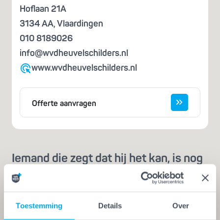
Hoflaan 21A
3134 AA
,
Vlaardingen
010 8189026
info@wvdheuvelschilders.nl
www.wvdheuvelschilders.nl
Offerte aanvragen
Iemand die zegt dat hij het kan, is nog
geen vakman
Een echte vakman of -vrouw herken je aan de
Vakwerk Plusgarantie. Dit is hét
Toestemming
Details
Over
kwaliteitskeurmerk voor schilders, behangers,