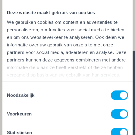
glaszetters en onderhoudsbedrijven. Alleen wie
Deze website maakt gebruik van cookies
aan de strengste kwaliteitseisen voldoet, mag het
We gebruiken cookies om content en advertenties te
keurmerk voeren. Zo ben je zeker van vakwerk,
personaliseren, om functies voor social media te bieden
duidelijke afspraken en zes glasheldere garanties.
en om ons websiteverkeer te analyseren. Ook delen we
informatie over uw gebruik van onze site met onze
partners voor social media, adverteren en analyse. Deze
partners kunnen deze gegevens combineren met andere
informatie die u aan ze heeft verstrekt of die ze hebben
verzameld op basis van uw gebruik van hun services.
Toestemmingsselectie
Noodzakelijk
Voorkeuren
Statistieken