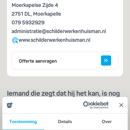
Moerkapelse Zijde 4
2751 DL
,
Moerkapelle
079 5932929
administratie@schilderwerkenhuisman.nl
www.schilderwerkenhuisman.nl
Offerte aanvragen
Iemand die zegt dat hij het kan, is nog
geen vakman
Een echte vakman of -vrouw herken je aan de
Vakwerk Plusgarantie. Dit is hét
Toestemming
Details
Over
kwaliteitskeurmerk voor schilders, behangers,