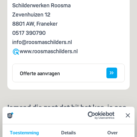
Schilderwerken Roosma
Zevenhuizen 12
8801 AW
,
Franeker
0517 390790
info@roosmaschilders.nl
www.roosmaschilders.nl
Offerte aanvragen
Iemand die zegt dat hij het kan, is nog
geen vakman
Een echte vakman of -vrouw herken je aan de
Toestemming
Details
Over
Vakwerk Plusgarantie. Dit is hét