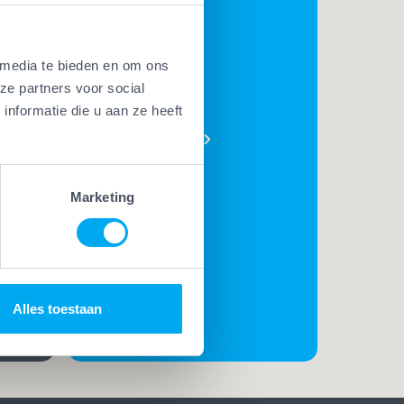
 media te bieden en om ons
BEKIJK
ze partners voor social
AL ONZE
nformatie die u aan ze heeft
PLUSSEN
e
t. Met
Marketing
t
rk
t de
Alles toestaan