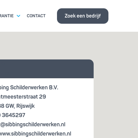
Zoek een bedrijf
RANTIE
CONTACT
ITSEISEN
 je
ISBANK
te aan
bing Schilderwerken B.V.
tmeesterstraat 29
88 GW
,
Rijswijk
0 3645297
o@sibbingschilderwerken.nl
www.sibbingschilderwerken.nl