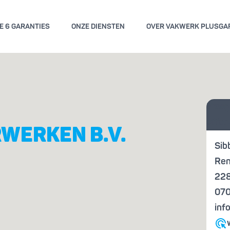
E 6 GARANTIES
ONZE DIENSTEN
OVER VAKWERK PLUSGA
GEMENE VOORWAARDEN
KWALITE
Vraag
ENGARANTIE
KENN
offer
RWERKEN B.V.
Sib
Ren
22
07
inf