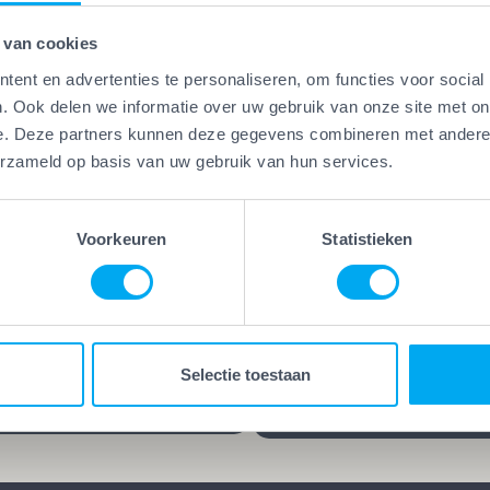
 van cookies
ent en advertenties te personaliseren, om functies voor social
. Ook delen we informatie over uw gebruik van onze site met on
e. Deze partners kunnen deze gegevens combineren met andere i
Vakwerk Plus
erzameld op basis van uw gebruik van hun services.
Kwaliteitsgaranti
erk Plus
aamheidsgarantie
Vakwerk Plus-bedrijven
kwerk Plus-bedrijven werken
leveren kwaliteit die blijf
Voorkeuren
Statistieken
 die hun vak verstaan.
jarenlange garantie op he
d, gecertificeerd en/of
werk kies je voor rust en
ren praktijkervaring. Geen
zekerheid. Want goed we
es, maar bewezen
blijft goed, ook lang nada
Selectie toestaan
schap.
klus is afgerond.