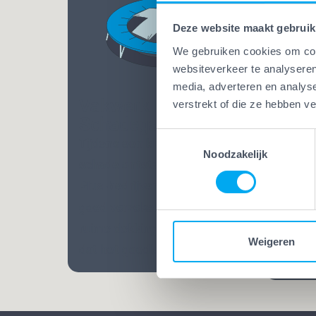
Deze website maakt gebruik
We gebruiken cookies om cont
websiteverkeer te analyseren
media, adverteren en analys
Vakwerk Plus
verstrekt of die ze hebben v
Vakw
Schadegarantie
Bekw
Toestemmingsselectie
Tijdens een klus kan altijd
Bij Va
Noodzakelijk
schade ontstaan. Bij Vakwerk
mensen
Plus-bedrijven ben je extra
Opgelei
goed verzekerd. Dankzij een
vele ja
ruime dekking weet je zeker
praatj
Weigeren
dat het goedkomt.
vakman