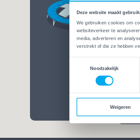
Deze website maakt gebruik
We gebruiken cookies om cont
websiteverkeer te analyseren
media, adverteren en analys
Vakwerk Plus
verstrekt of die ze hebben v
Vakw
Schadegarantie
Bekw
Toestemmingsselectie
Tijdens een klus kan altijd
Bij Va
Noodzakelijk
schade ontstaan. Bij Vakwerk
mensen
Plus-bedrijven ben je extra
Opgelei
goed verzekerd. Dankzij een
vele ja
ruime dekking weet je zeker
praatj
Weigeren
dat het goedkomt.
vakman