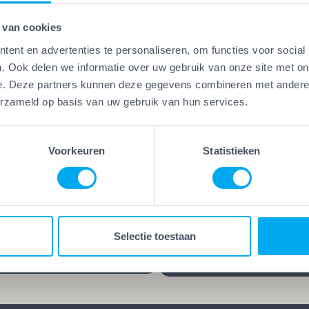
 van cookies
ent en advertenties te personaliseren, om functies voor social
. Ook delen we informatie over uw gebruik van onze site met on
e. Deze partners kunnen deze gegevens combineren met andere i
Vakwerk Plus
erzameld op basis van uw gebruik van hun services.
Kwaliteitsgaranti
erk Plus
aamheidsgarantie
Vakwerk Plus-bedrijven
kwerk Plus-bedrijven werken
leveren kwaliteit die blijf
Voorkeuren
Statistieken
 die hun vak verstaan.
jarenlange garantie op he
d, gecertificeerd en/of
werk kies je voor rust en
ren praktijkervaring. Geen
zekerheid. Want goed we
es, maar bewezen
blijft goed, ook lang nada
Selectie toestaan
schap.
klus is afgerond.