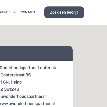
Zoek een bedrijf
RANTIE
CONTACT
ITSEISEN
 je
ISBANK
te aan
Onderhoudspartner Lenferink
. Costerstraat 35
1 GN
,
Heino
2 391246
uwonderhoudspartner.nl
www.uwonderhoudspartner.nl