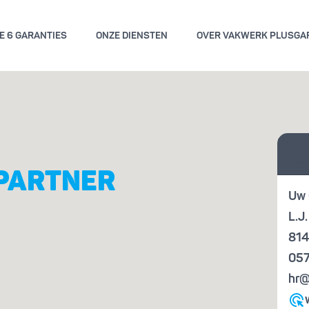
E 6 GARANTIES
ONZE DIENSTEN
OVER VAKWERK PLUSGA
GEMENE VOORWAARDEN
KWALITE
Vraag
ENGARANTIE
KENN
offer
PARTNER
Uw 
L.J
814
057
hr@