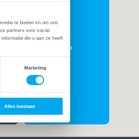
 media te bieden en om ons
BEKIJK
ze partners voor social
AL ONZE
nformatie die u aan ze heeft
PLUSSEN
e
t. Met
Marketing
t
rk
t de
Alles toestaan