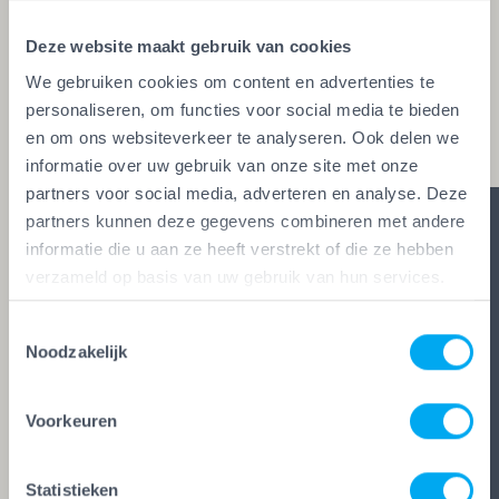
glaszetters en onderhoudsbedrijven. Alleen wie
Deze website maakt gebruik van cookies
aan de strengste kwaliteitseisen voldoet, mag het
We gebruiken cookies om content en advertenties te
keurmerk voeren. Zo ben je zeker van vakwerk,
personaliseren, om functies voor social media te bieden
duidelijke afspraken en zes glasheldere garanties.
en om ons websiteverkeer te analyseren. Ook delen we
informatie over uw gebruik van onze site met onze
partners voor social media, adverteren en analyse. Deze
partners kunnen deze gegevens combineren met andere
informatie die u aan ze heeft verstrekt of die ze hebben
verzameld op basis van uw gebruik van hun services.
Toestemmingsselectie
Noodzakelijk
Voorkeuren
Statistieken