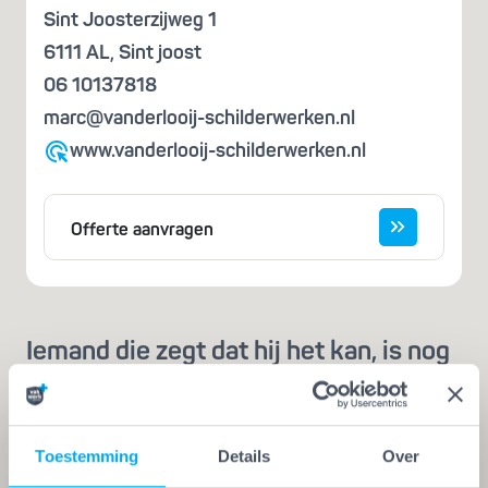
Sint Joosterzijweg 1
6111 AL
,
Sint joost
06 10137818
marc@vanderlooij-schilderwerken.nl
www.vanderlooij-schilderwerken.nl
Offerte aanvragen
Iemand die zegt dat hij het kan, is nog
geen vakman
Een echte vakman of -vrouw herken je aan de
Vakwerk Plusgarantie. Dit is hét
Toestemming
Details
Over
kwaliteitskeurmerk voor schilders, behangers,