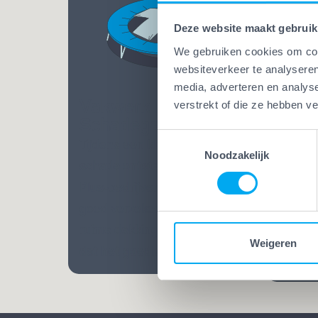
Deze website maakt gebruik
We gebruiken cookies om cont
websiteverkeer te analyseren
media, adverteren en analys
Vakwerk Plus
verstrekt of die ze hebben v
Vakw
Schadegarantie
Bekw
Toestemmingsselectie
Tijdens een klus kan altijd
Bij Va
Noodzakelijk
schade ontstaan. Bij Vakwerk
mensen
Plus-bedrijven ben je extra
Opgelei
goed verzekerd. Dankzij een
vele ja
ruime dekking weet je zeker
praatj
Weigeren
dat het goedkomt.
vakman