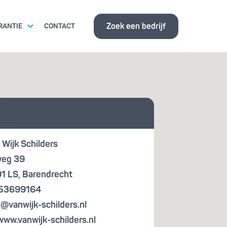
Zoek een bedrijf
RANTIE
CONTACT
ITSEISEN
 je
ISBANK
te aan
 Wijk Schilders
eg 39
1 LS
,
Barendrecht
 53699164
o@vanwijk-schilders.nl
www.vanwijk-schilders.nl