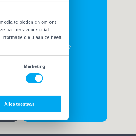
 media te bieden en om ons
BEKIJK
ze partners voor social
AL ONZE
nformatie die u aan ze heeft
PLUSSEN
e
t. Met
Marketing
t
rk
t de
Alles toestaan