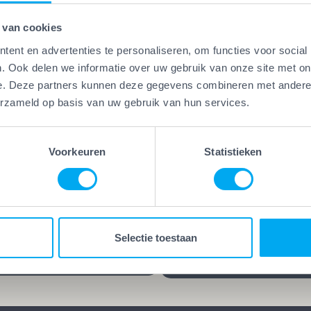
 van cookies
ent en advertenties te personaliseren, om functies voor social
. Ook delen we informatie over uw gebruik van onze site met on
e. Deze partners kunnen deze gegevens combineren met andere i
Vakwerk Plus
erzameld op basis van uw gebruik van hun services.
Kwaliteitsgaranti
erk Plus
aamheidsgarantie
Vakwerk Plus-bedrijven
kwerk Plus-bedrijven werken
leveren kwaliteit die blijf
Voorkeuren
Statistieken
 die hun vak verstaan.
jarenlange garantie op he
d, gecertificeerd en/of
werk kies je voor rust en
ren praktijkervaring. Geen
zekerheid. Want goed we
es, maar bewezen
blijft goed, ook lang nada
Selectie toestaan
schap.
klus is afgerond.