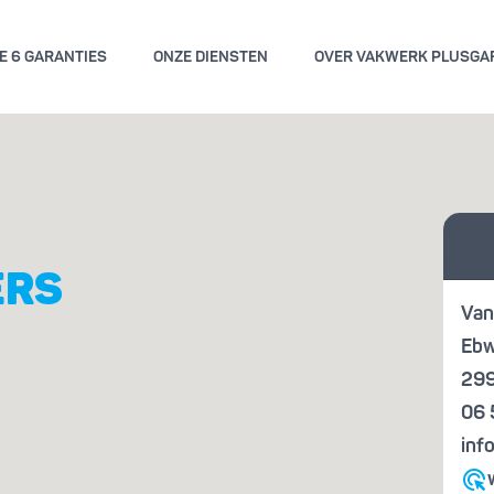
E 6 GARANTIES
ONZE DIENSTEN
OVER VAKWERK PLUSGA
GEMENE VOORWAARDEN
KWALITE
Vraag
ENGARANTIE
KENN
offer
ERS
Van
Ebw
299
06
inf