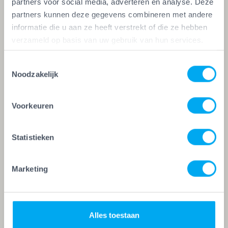
Type woning *
partners voor social media, adverteren en analyse. Deze
partners kunnen deze gegevens combineren met andere
informatie die u aan ze heeft verstrekt of die ze hebben
verzameld op basis van uw gebruik van hun services.
Welke woonlagen *
Toestemmingsselectie
Noodzakelijk
Bouwjaar woning *
Voorkeuren
Statistieken
Werkzaamheden
Marketing
Schilderen
Glaszetten
Alles toestaan
Behangen