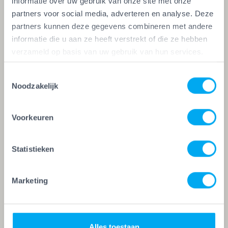
informatie over uw gebruik van onze site met onze
Gegevens over het pand
partners voor social media, adverteren en analyse. Deze
Type woning *
partners kunnen deze gegevens combineren met andere
informatie die u aan ze heeft verstrekt of die ze hebben
verzameld op basis van uw gebruik van hun services.
Welke woonlagen *
Toestemmingsselectie
Noodzakelijk
Voorkeuren
Bouwjaar woning *
Statistieken
Werkzaamheden
Marketing
Schilderen
Glaszetten
Alles toestaan