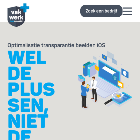
Zoek een bedrijf
Optimalisatie transparantie beelden iOS
WEL
DE
PLUS
SEN,
NIET
DE