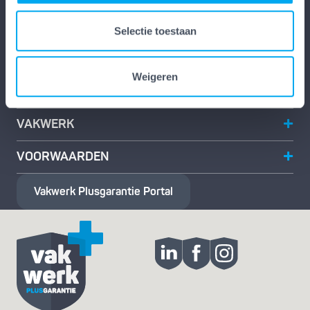
Postbus 30
Selectie toestaan
2740 AA Waddinxveen
info@vakwerkplusgarantie.nl
Weigeren
Telefoon:
088-0188188
VAKWERK
VOORWAARDEN
Vakwerk Plusgarantie
Portal