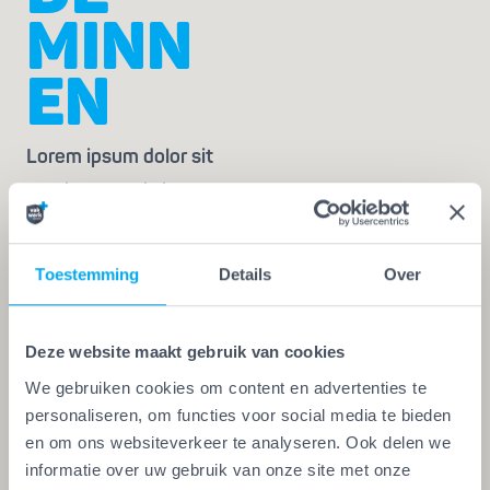
MINN
EN
Lorem ipsum dolor sit
amet, consectetur
adipisicing elit.
Expedita sapiente
Toestemming
Details
Over
deserunt esse
similique, eius nisi
eum explicabo odio.
Deze website maakt gebruik van cookies
Nam similique nulla
We gebruiken cookies om content en advertenties te
personaliseren, om functies voor social media te bieden
est saepe vel.
en om ons websiteverkeer te analyseren. Ook delen we
tel *
informatie over uw gebruik van onze site met onze