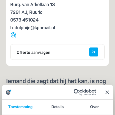
Burg. van Arkellaan 13
7261 AJ
,
Ruurlo
0573 451024
h-dolphijn@kpnmail.nl
Offerte aanvragen
Iemand die zegt dat hij het kan, is nog
geen vakman
Een echte vakman of -vrouw herken je aan de
Vakwerk Plusgarantie. Dit is hét
Toestemming
Details
Over
kwaliteitskeurmerk voor schilders, behangers,