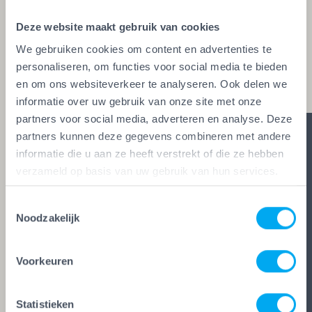
glaszetters en onderhoudsbedrijven. Alleen wie
Deze website maakt gebruik van cookies
aan de strengste kwaliteitseisen voldoet, mag het
We gebruiken cookies om content en advertenties te
keurmerk voeren. Zo ben je zeker van vakwerk,
personaliseren, om functies voor social media te bieden
duidelijke afspraken en zes glasheldere garanties.
en om ons websiteverkeer te analyseren. Ook delen we
informatie over uw gebruik van onze site met onze
partners voor social media, adverteren en analyse. Deze
partners kunnen deze gegevens combineren met andere
informatie die u aan ze heeft verstrekt of die ze hebben
verzameld op basis van uw gebruik van hun services.
Toestemmingsselectie
Noodzakelijk
Voorkeuren
Statistieken