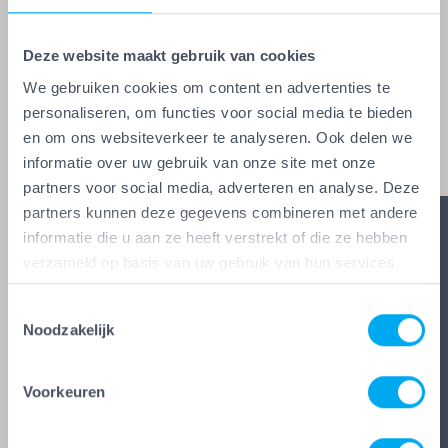
kwaliteitskeurmerk voor schilders, behangers,
glaszetters en onderhoudsbedrijven. Alleen wie
Deze website maakt gebruik van cookies
aan de strengste kwaliteitseisen voldoet, mag het
We gebruiken cookies om content en advertenties te
keurmerk voeren. Zo ben je zeker van vakwerk,
personaliseren, om functies voor social media te bieden
en om ons websiteverkeer te analyseren. Ook delen we
duidelijke afspraken en zes glasheldere garanties.
informatie over uw gebruik van onze site met onze
partners voor social media, adverteren en analyse. Deze
partners kunnen deze gegevens combineren met andere
informatie die u aan ze heeft verstrekt of die ze hebben
verzameld op basis van uw gebruik van hun services.
Toestemmingsselectie
Noodzakelijk
Voorkeuren