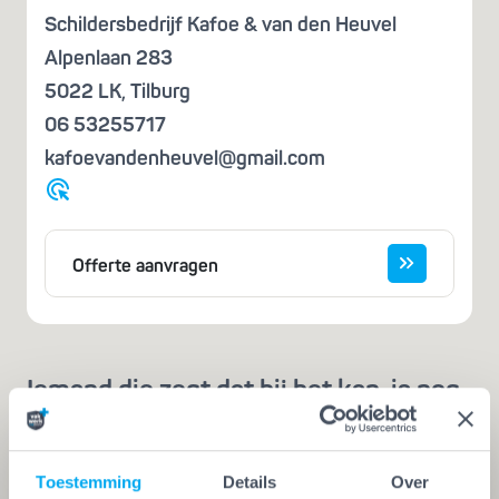
Schildersbedrijf Kafoe & van den Heuvel
Alpenlaan 283
5022 LK
,
Tilburg
06 53255717
kafoevandenheuvel@gmail.com
Offerte aanvragen
Iemand die zegt dat hij het kan, is nog
geen vakman
Een echte vakman of -vrouw herken je aan de
Toestemming
Details
Over
Vakwerk Plusgarantie. Dit is hét