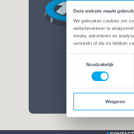
Deze website maakt gebruik
We gebruiken cookies om cont
websiteverkeer te analyseren
media, adverteren en analys
Vakwerk Plus
verstrekt of die ze hebben v
Vakw
Schadegarantie
Bekw
Toestemmingsselectie
Tijdens een klus kan altijd
Bij Va
Noodzakelijk
schade ontstaan. Bij Vakwerk
mensen
Plus-bedrijven ben je extra
Opgelei
goed verzekerd. Dankzij een
vele ja
ruime dekking weet je zeker
praatj
Weigeren
dat het goedkomt.
vakman