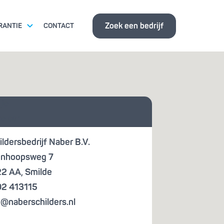
Zoek een bedrijf
RANTIE
CONTACT
ITSEISEN
 je
ISBANK
te aan
ildersbedrijf Naber B.V.
nhoopsweg 7
22 AA
,
Smilde
2 413115
o@naberschilders.nl