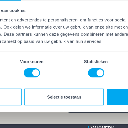
 van cookies
ent en advertenties te personaliseren, om functies voor social
. Ook delen we informatie over uw gebruik van onze site met on
e. Deze partners kunnen deze gegevens combineren met andere i
Vakwerk Plus
erzameld op basis van uw gebruik van hun services.
Kwaliteitsgaranti
erk Plus
aamheidsgarantie
Vakwerk Plus-bedrijven
kwerk Plus-bedrijven werken
leveren kwaliteit die blijf
Voorkeuren
Statistieken
 die hun vak verstaan.
jarenlange garantie op he
d, gecertificeerd en/of
werk kies je voor rust en
ren praktijkervaring. Geen
zekerheid. Want goed we
es, maar bewezen
blijft goed, ook lang nada
Selectie toestaan
schap.
klus is afgerond.