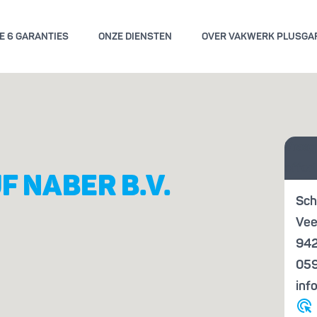
E 6 GARANTIES
ONZE DIENSTEN
OVER VAKWERK PLUSGA
GEMENE VOORWAARDEN
KWALITE
Vraag
ENGARANTIE
KENN
offer
 NABER B.V.
Sch
Vee
94
059
inf