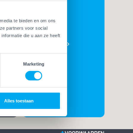
 media te bieden en om ons
BEKIJK
ze partners voor social
AL ONZE
nformatie die u aan ze heeft
PLUSSEN
e
t. Met
Marketing
t
rk
t de
Alles toestaan